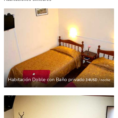
Habitación Doble con Baño privado
34
USD
/ noche