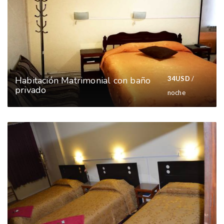
Habitación Matrimonial con baño
34
USD
/
privado
noche