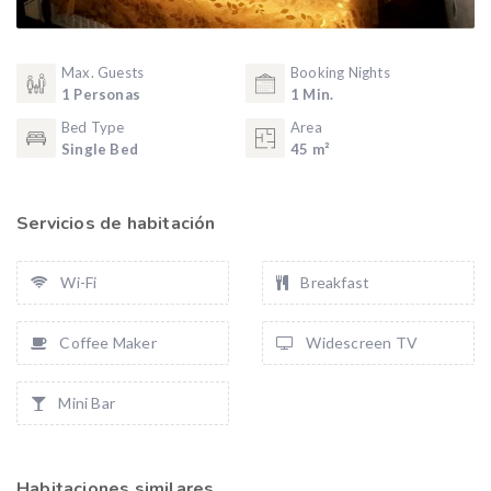
Max. Guests
Booking Nights
1 Personas
1 Min.
Bed Type
Area
Single Bed
45 m²
Servicios de habitación
Wi-Fi
Breakfast
Coffee Maker
Widescreen TV
Mini Bar
Habitaciones similares